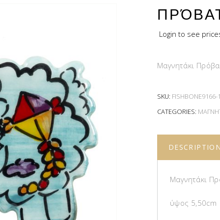
ΠΡΌΒΑ
Login to see price
Μαγνητάκι Πρόβα
SKU:
FISHBONE9166-1-
CATEGORIES:
ΜΑΓΝΗΤ
DESCRIPTIO
Μαγνητάκι Πρ
ύψος 5,50cm