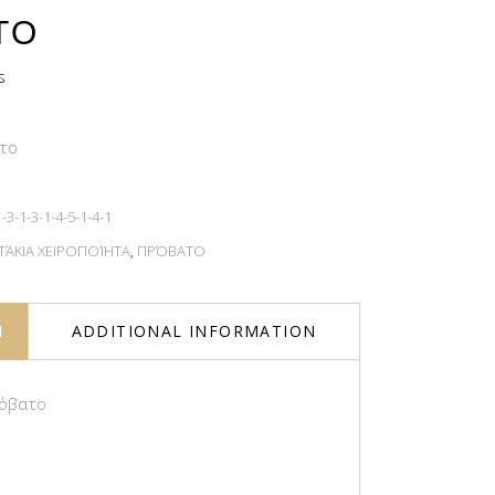
ΤΟ
s
το
3-1-3-1-4-5-1-4-1
ΆΚΙΑ ΧΕΙΡΟΠΟΊΗΤΑ
,
ΠΡΌΒΑΤΟ
N
ADDITIONAL INFORMATION
όβατο