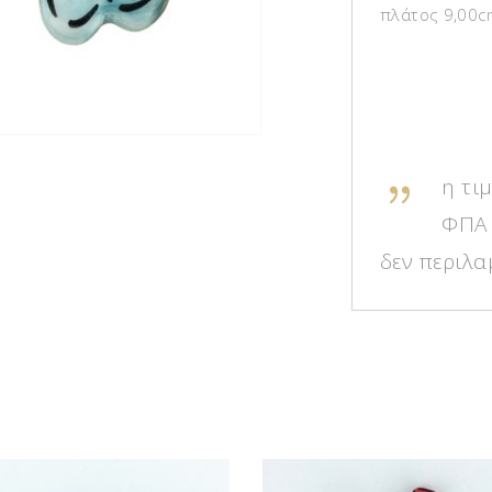
πλάτος 9,00c
η τιμ
ΦΠΑ 
δεν περιλα