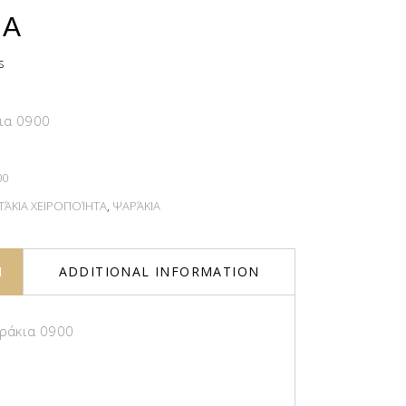
ΙΑ
s
ια 0900
00
ΆΚΙΑ ΧΕΙΡΟΠΟΊΗΤΑ
,
ΨΑΡΆΚΙΑ
N
ADDITIONAL INFORMATION
ράκια 0900