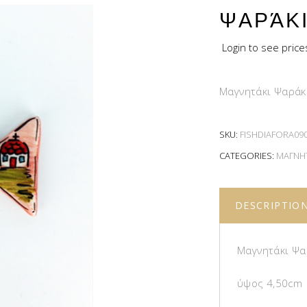
ΨΑΡΆΚ
Login to see price
Μαγνητάκι Ψαράκ
SKU:
FISHDIAFORA09
CATEGORIES:
ΜΑΓΝΗΤ
DESCRIPTIO
Μαγνητάκι Ψα
ύψος 4,50cm