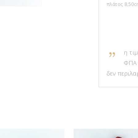
πλάτος 8,50c
η τιμ
ΦΠΑ 
δεν περιλα