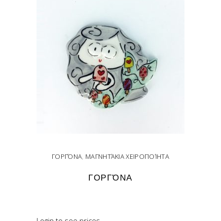
ΓΟΡΓΌΝΑ
,
ΜΑΓΝΗΤΆΚΙΑ ΧΕΙΡΟΠΟΊΗΤΑ
ΓΟΡΓΌΝΑ
READ MORE
Login to see prices