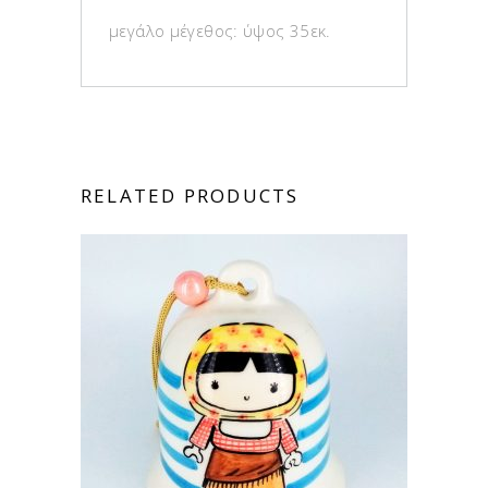
μεγάλο μέγεθος: ύψος 35εκ.
RELATED PRODUCTS