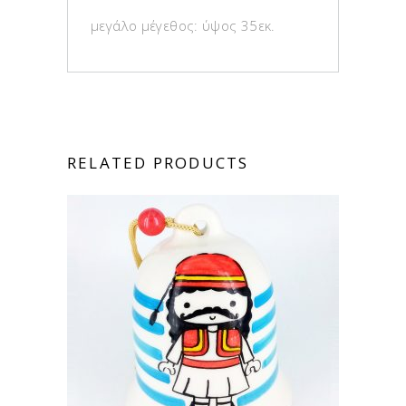
μεγάλο μέγεθος: ύψος 35εκ.
RELATED PRODUCTS