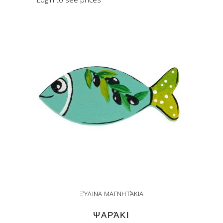
READ MORE
ΞΎΛΙΝΑ ΜΑΓΝΗΤΆΚΙΑ
ΨΑΡΆΚΙ