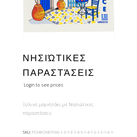
ΝΗΣΙΏΤΙΚΕΣ
ΠΑΡΑΣΤΆΣΕΙΣ
Login to see prices
Ξύλινο μαγνητάκι με Νησιώτικες
παραστάσεις
SKU:
FISHBONE9166-1-3-1-3-1-4-5-1-4-1-2-1-2-1-6-1-