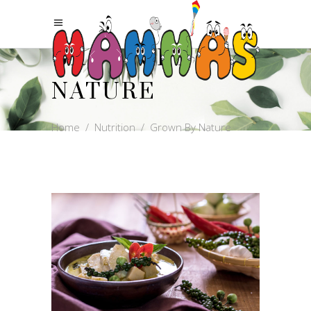
GROWN BY
NATURE
Home
/
Nutrition
/
Grown By Nature