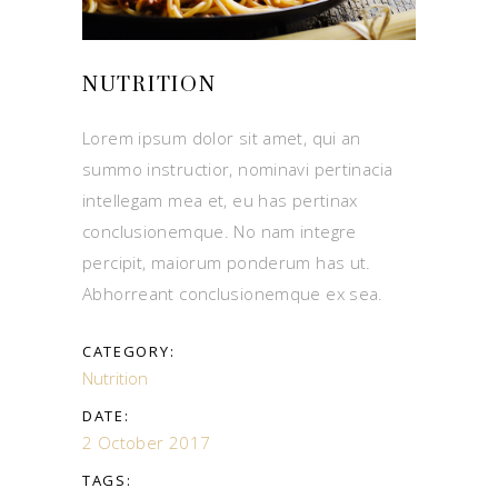
NUTRITION
Lorem ipsum dolor sit amet, qui an
summo instructior, nominavi pertinacia
intellegam mea et, eu has pertinax
conclusionemque. No nam integre
percipit, maiorum ponderum has ut.
Abhorreant conclusionemque ex sea.
CATEGORY:
Nutrition
DATE:
2 October 2017
TAGS: