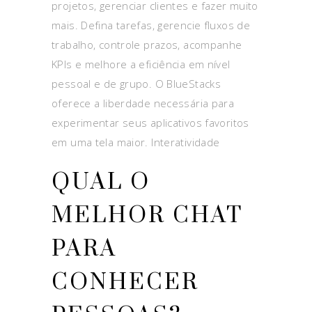
projetos, gerenciar clientes e fazer muito
mais. Defina tarefas, gerencie fluxos de
trabalho, controle prazos, acompanhe
KPIs e melhore a eficiência em nível
pessoal e de grupo. O BlueStacks
oferece a liberdade necessária para
experimentar seus aplicativos favoritos
em uma tela maior. Interatividade
QUAL O
MELHOR CHAT
PARA
CONHECER