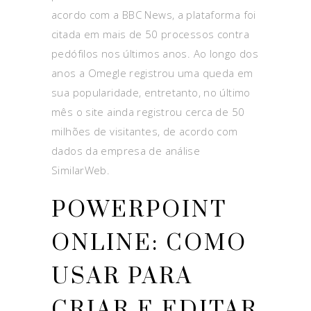
acordo com a BBC News, a plataforma foi
citada em mais de 50 processos contra
pedófilos nos últimos anos. Ao longo dos
anos a Omegle registrou uma queda em
sua popularidade, entretanto, no último
mês o site ainda registrou cerca de 50
milhões de visitantes, de acordo com
dados da empresa de análise
SimilarWeb.
POWERPOINT
ONLINE: COMO
USAR PARA
CRIAR E EDITAR