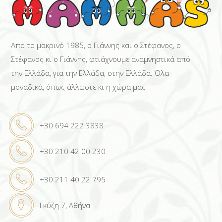
Απο το μακρινό 1985, ο Γιάννης και ο Στέφανος, ο
Στέφανος κι ο Γιάννης, φτιάχνουμε αναμνηστικά από
την Ελλάδα, για την Ελλάδα, στην Ελλάδα. Όλα
μοναδικά, όπως άλλωστε κι η χώρα μας
+30 694 222 3838
+30 210 42 00 230
+30 211 40 22 795
Γκύζη 7, Αθήνα