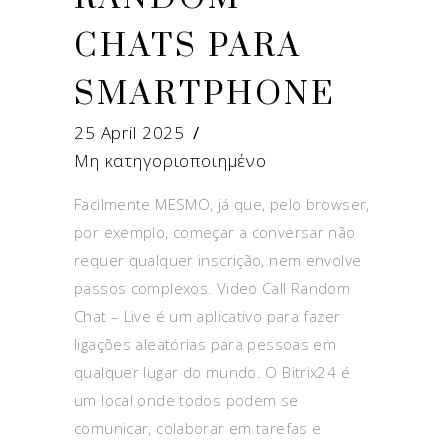
CHATS PARA
SMARTPHONE
25 April 2025
Μη κατηγοριοποιημένο
Facilmente MESMO, já que, pelo browser,
por exemplo, começar a conversar não
requer qualquer inscrição, nem envolve
passos complexos. Video Call Random
Chat – Live é um aplicativo para fazer
ligações aleatórias para pessoas em
qualquer lugar do mundo. O Bitrix24 é
um local onde todos podem se
comunicar, colaborar em tarefas e