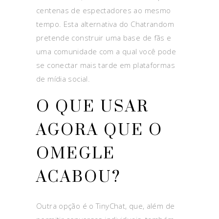
centenas de espectadores ao mesmo
tempo. Esta alternativa do Chatrandom
pretende construir uma base de fãs e
uma comunidade com a qual você pode
se conectar mais tarde em plataformas
de mídia social.
O QUE USAR
AGORA QUE O
OMEGLE
ACABOU?
Outra opção é o TinyChat, que, além de