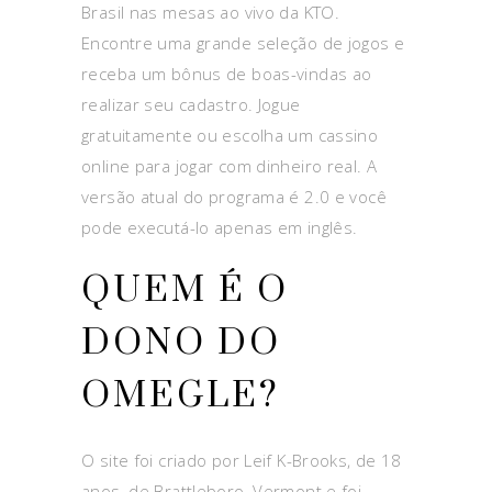
Brasil nas mesas ao vivo da KTO.
Encontre uma grande seleção de jogos e
receba um bônus de boas-vindas ao
realizar seu cadastro. Jogue
gratuitamente ou escolha um cassino
online para jogar com dinheiro real. A
versão atual do programa é 2.0 e você
pode executá-lo apenas em inglês.
QUEM É O
DONO DO
OMEGLE?
O site foi criado por Leif K-Brooks, de 18
anos, de Brattleboro, Vermont e foi