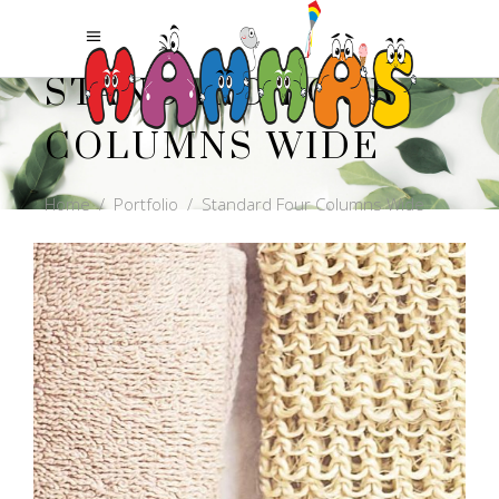
STANDARD FOUR
COLUMNS WIDE
Home
/
Portfolio
/
Standard Four Columns Wide