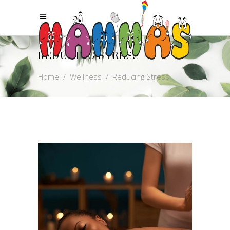
REDUCING STRESS
Home
/
Wellness
/
Reducing Stress