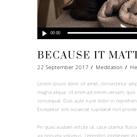
Audio
00:00
Player
BECAUSE IT MAT
22 September 2017
Meditation
He
Lorem ipsum dolor sit amet, consectetur adip
magna aliqua. Ut enim ad minim veniam, quis 
consequat. Duis aute irure dolor in reprehende
Excepteur sint occaecat cupidatat non proident
Pri quas audiam virtute ut, case utamur fuis
vix nonumy volumus. Legendos intellegam id u