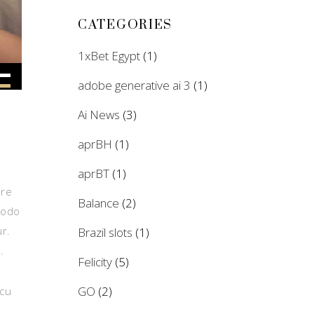
CATEGORIES
1xBet Egypt
(1)
adobe generative ai 3
(1)
own
w
Ai News
(3)
aprBH
(1)
ase
aprBT
(1)
ore
Balance
(2)
ease
modo
me.
ur.
Brazil slots
(1)
.
Felicity
(5)
GO
(2)
 cu